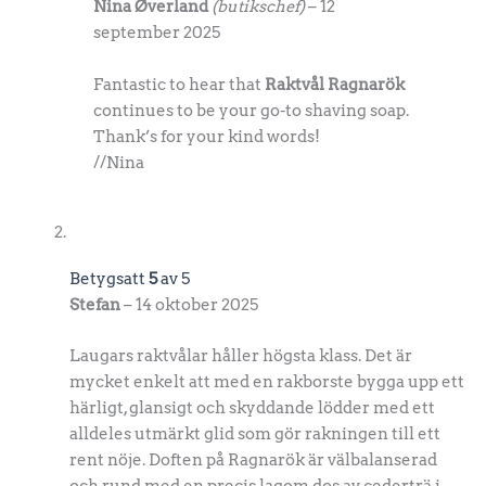
Nina Øverland
(butikschef)
–
12
september 2025
Fantastic to hear that
Raktvål Ragnarök
continues to be your go-to shaving soap.
Thank’s for your kind words!
//Nina
Betygsatt
5
av 5
Stefan
–
14 oktober 2025
Laugars raktvålar håller högsta klass. Det är
mycket enkelt att med en rakborste bygga upp ett
härligt, glansigt och skyddande lödder med ett
alldeles utmärkt glid som gör rakningen till ett
rent nöje. Doften på Ragnarök är välbalanserad