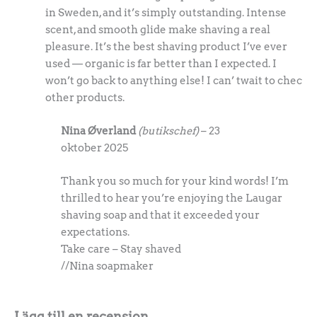
in Sweden, and it’s simply outstanding. Intense
scent, and smooth glide make shaving a real
pleasure. It’s the best shaving product I’ve ever
used — organic is far better than I expected. I
won’t go back to anything else! I can’ twait to chec
other products.
Nina Øverland
(butikschef)
–
23
oktober 2025
Thank you so much for your kind words! I’m
thrilled to hear you’re enjoying the Laugar
shaving soap and that it exceeded your
expectations.
Take care – Stay shaved
//Nina soapmaker
Lägg till en recension