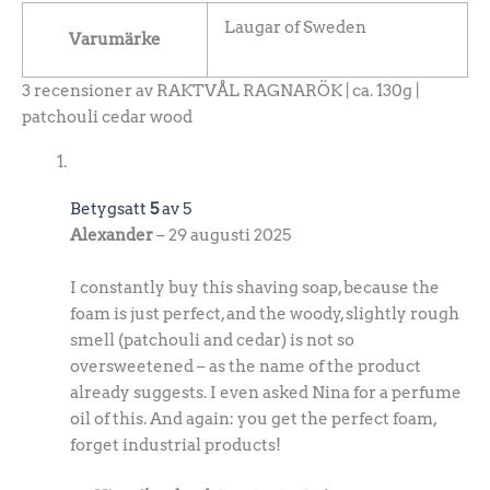
Laugar of Sweden
Varumärke
3 recensioner av
RAKTVÅL RAGNARÖK | ca. 130g |
patchouli cedar wood
Betygsatt
5
av 5
Alexander
–
29 augusti 2025
I constantly buy this shaving soap, because the
foam is just perfect, and the woody, slightly rough
smell (patchouli and cedar) is not so
oversweetened – as the name of the product
already suggests. I even asked Nina for a perfume
oil of this. And again: you get the perfect foam,
forget industrial products!