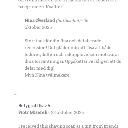
och rund med en precis lagom dos av cederträ i
bakgrunden. Kvalitet!
Nina Øverland
(butikschef)
–
16
oktober 2025
Stort tack för din fina och detaljerade
recension! Det gläder mig att läsa att både
löddret, doften och rakupplevelsen motsvarar
dina förväntningar. Uppskattar verkligen att du
delar med dig!
Mvh Nina tvålmakare
Betygsatt
5
av 5
Piotr Mizerek
–
23 oktober 2025
I received this shaving soap as a gift from friends