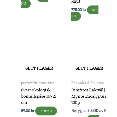
knut
NU
775.00
kr
KÖP
NU
SLUT I LAGER
SLUT I LAGER
parfymfria produkter
Raktvålar & Rakning
Svart ekologisk
Rimfrost Raktvål |
bomullspåse 16×21
Mynte Eucalyptus
cm
130g
Betygsatt
5.00
av 5
59.00
kr
KÖP NU