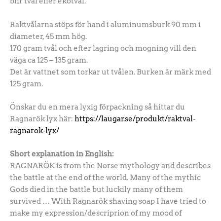
blir tvål eller ekotvål.
Raktvålarna stöps för hand i aluminumsburk 90 mm i
diameter, 45 mm hög.
170 gram tvål och efter lagring och mogning vill den
väga ca 125 – 135 gram.
Det är vattnet som torkar ut tvålen. Burken är märk med
125 gram.
Önskar du en mera lyxig förpackning så hittar du
Ragnarök lyx här:
https://laugar.se/produkt/raktval-
ragnarok-lyx/
Short explanation in English:
RAGNARÖK is from the Norse mythology and describes
the battle at the end of the world. Many of the mythic
Gods died in the battle but luckily many of them
survived … With Ragnarök shaving soap I have tried to
make my expression/descriprion of my mood of