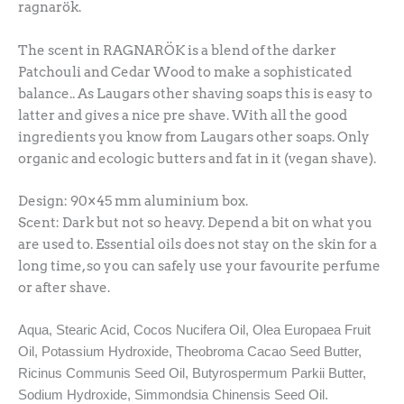
ragnarök.
The scent in RAGNARÖK is a blend of the darker
Patchouli and Cedar Wood to make a sophisticated
balance.. As Laugars other shaving soaps this is easy to
latter and gives a nice pre shave. With all the good
ingredients you know from Laugars other soaps. Only
organic and ecologic butters and fat in it (vegan shave).
Design: 90×45 mm aluminium box.
Scent: Dark but not so heavy. Depend a bit on what you
are used to. Essential oils does not stay on the skin for a
long time, so you can safely use your favourite perfume
or after shave.
Aqua, Stearic Acid, Cocos Nucifera Oil, Olea Europaea
Fruit
Oil,
Potassium Hydroxide, Theobroma Cacao Seed Butter,
Ricinus Communis Seed Oil,
Butyrospermum Parkii Butter,
Sodium Hydroxide,
Simmondsia Chinensis Seed Oil.