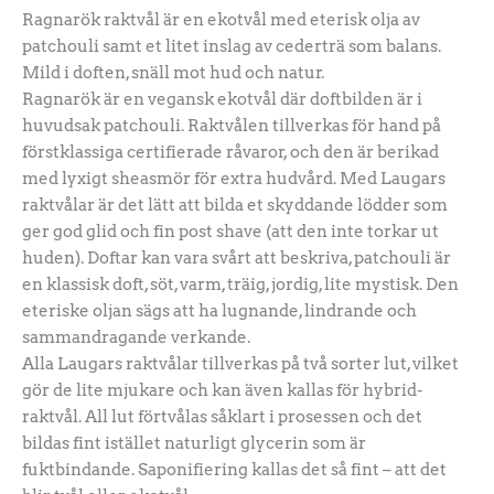
Ragnarök raktvål är en ekotvål med eterisk olja av
patchouli samt et litet inslag av cederträ som balans.
Mild i doften, snäll mot hud och natur.
Ragnarök är en vegansk ekotvål där doftbilden är i
huvudsak patchouli. Raktvålen tillverkas för hand på
förstklassiga certifierade råvaror, och den är berikad
med lyxigt sheasmör för extra hudvård. Med Laugars
raktvålar är det lätt att bilda et skyddande lödder som
ger god glid och fin post shave (att den inte torkar ut
huden). Doftar kan vara svårt att beskriva, patchouli är
en klassisk doft, söt, varm, träig, jordig, lite mystisk. Den
eteriske oljan sägs att ha lugnande, lindrande och
sammandragande verkande.
Alla Laugars raktvålar tillverkas på två sorter lut, vilket
gör de lite mjukare och kan även kallas för hybrid-
raktvål. All lut förtvålas såklart i prosessen och det
bildas fint istället naturligt glycerin som är
fuktbindande. Saponifiering kallas det så fint – att det