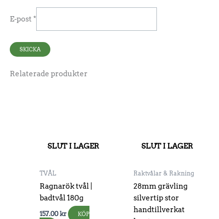
E-post
*
Relaterade produkter
SLUT I LAGER
SLUT I LAGER
TVÅL
Raktvålar & Rakning
Ragnarök tvål |
28mm grävling
badtvål 180g
silvertip stor
handtillverkat
157.00
kr
KÖP