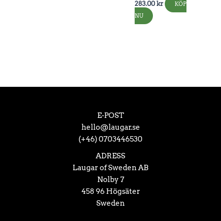
283.00
kr
KÖP
NU
E-POST
hello@laugar.se
(+46) 0703446530
ADRESS
Laugar of Sweden AB
Nolby 7
458 96 Högsäter
Sweden