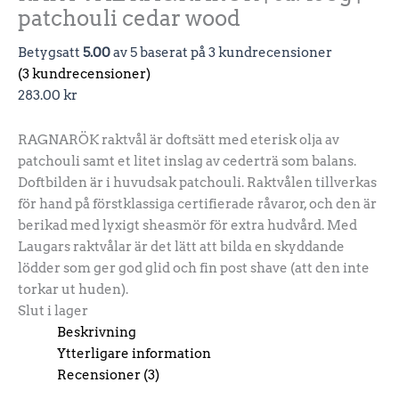
patchouli cedar wood
Betygsatt
5.00
av 5 baserat på
3
kundrecensioner
(
3
kundrecensioner)
283.00
kr
RAGNARÖK raktvål är doftsätt med eterisk olja av
patchouli samt et litet inslag av cederträ som balans.
Doftbilden är i huvudsak patchouli. Raktvålen tillverkas
för hand på förstklassiga certifierade råvaror, och den är
berikad med lyxigt sheasmör för extra hudvård. Med
Laugars raktvålar är det lätt att bilda en skyddande
lödder som ger god glid och fin post shave (att den inte
torkar ut huden).
Slut i lager
Beskrivning
Ytterligare information
Recensioner (3)