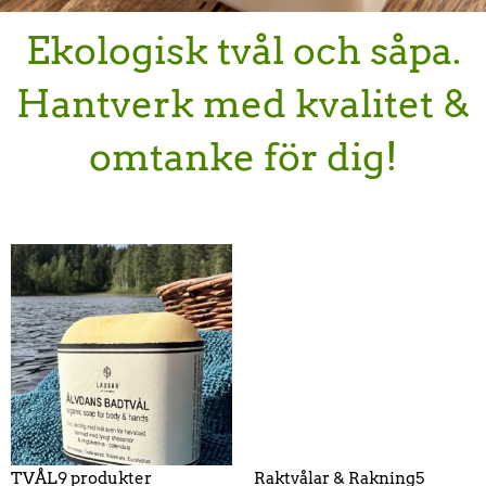
Ekologisk tvål och såpa.
Hantverk med kvalitet &
omtanke för dig!
TVÅL
9 produkter
Raktvålar & Rakning
5