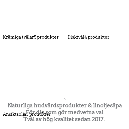
Krämiga tvålar
5 produkter
Disktvål
4 produkter
~
Naturliga hudvårdsprodukter & linoljesåpa
För dig som gör medvetna val
Ansiktsolja
3 produkter
Tvål av hög kvalitet sedan 2017. ​