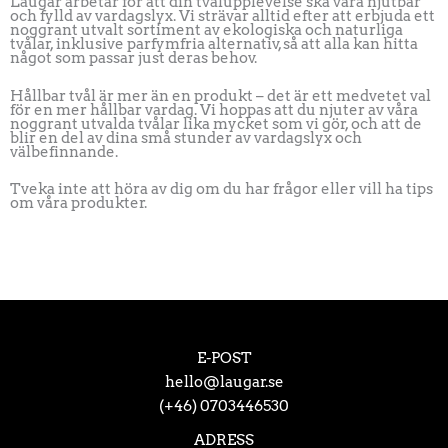
Laugar arbetar för att din tvålupplevelse ska vara njutbar
och fylld av vardagslyx. Vi strävar alltid efter att erbjuda ett
noggrant utvalt sortiment av ekologiska och naturliga
tvålar, inklusive parfymfria alternativ, så att alla kan hitta
något som passar just deras behov.
Hållbar tvål är mer än en produkt – det är ett medvetet val
för en mer hållbar vardag. Vi hoppas att du njuter av våra
noggrant utvalda tvålar lika mycket som vi gör, och att de
blir en del av dina små stunder av vardagslyx och
välbefinnande.
Tveka inte att höra av dig om du har frågor eller vill ha tips
om våra produkter.
E-POST
hello@laugar.se
(+46) 0703446530
ADRESS