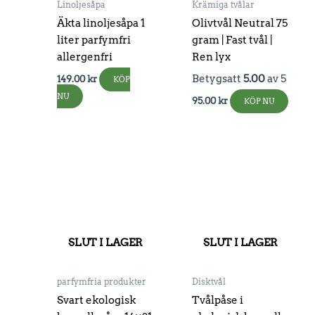
Linoljesåpa
Krämiga tvålar
Äkta linoljesåpa 1
Olivtvål Neutral 75
liter parfymfri
gram | Fast tvål |
allergenfri
Ren lyx
Betygsatt
5.00
av 5
149.00
kr
KÖP
NU
95.00
kr
KÖP NU
SLUT I LAGER
SLUT I LAGER
parfymfria produkter
Disktvål
Svart ekologisk
Tvålpåse i