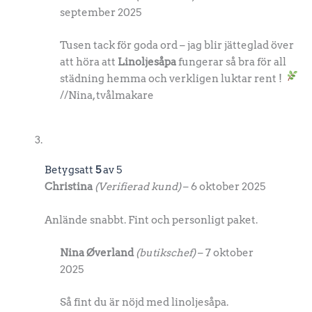
september 2025
Tusen tack för goda ord – jag blir jätteglad över
att höra att
Linoljesåpa
fungerar så bra för all
städning hemma och verkligen luktar rent
!
//Nina, tvålmakare
Betygsatt
5
av 5
Christina
(Verifierad kund)
–
6 oktober 2025
Anlände snabbt. Fint och personligt paket.
Nina Øverland
(butikschef)
–
7 oktober
2025
Så fint du är nöjd med linoljesåpa.