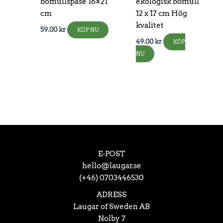
bomullspåse 16×21
ekologisk bomull
cm
12 x 17 cm Hög
kvalitet
59.00
kr
KÖP NU
49.00
kr
KÖP
NU
E-POST
hello@laugar.se
(+46) 0703446530
ADRESS
Laugar of Sweden AB
Nolby 7