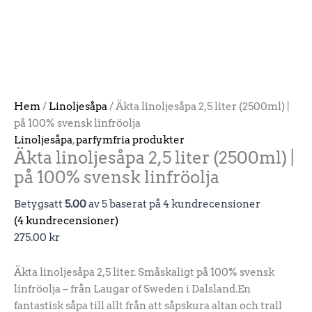
Hem
/
Linoljesåpa
/ Äkta linoljesåpa 2,5 liter (2500ml) |
på 100% svensk linfröolja
Linoljesåpa
,
parfymfria produkter
Äkta linoljesåpa 2,5 liter (2500ml) |
på 100% svensk linfröolja
Betygsatt
5.00
av 5 baserat på
4
kundrecensioner
(
4
kundrecensioner)
275.00
kr
Äkta linoljesåpa 2,5 liter. Småskaligt på 100% svensk
linfröolja – från Laugar of Sweden i Dalsland.En
fantastisk såpa till allt från att såpskura altan och trall