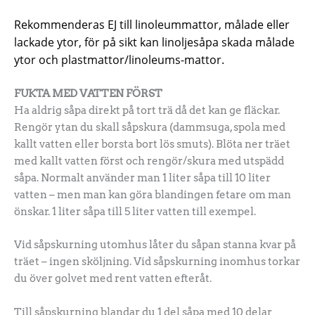
Rekommenderas
EJ till linoleummattor, målade eller
lackade ytor, för på sikt kan linoljesåpa skada målade
ytor och plastmattor/linoleums-mattor.
FUKTA MED VATTEN FÖRST
Ha aldrig såpa direkt på tort trä då det kan ge fläckar.
Rengör ytan du skall såpskura (dammsuga, spola med
kallt vatten eller borsta bort lös smuts). Blöta ner träet
med kallt vatten först och rengör/skura med utspädd
såpa. Normalt använder man 1 liter såpa till 10 liter
vatten – men man kan göra blandingen fetare om man
önskar. 1 liter såpa till 5 liter vatten till exempel.
Vid såpskurning utomhus låter du såpan stanna kvar på
träet – ingen sköljning. Vid såpskurning inomhus torkar
du över golvet med rent vatten efteråt.
Till såpskurning blandar du 1 del såpa med 10 delar