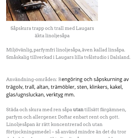
Såpskura trapp och trall med Laugars
äkta linoljesåpa
Miljövänlig, parfymfri linoljesåpa, även kallad linsåpa.
Småskalig tillverkad i Laugars lilla tvålstudio i Dalsland.
engöring och såpskurning av
Användning-områden: R
trägolv, trall, altan, trämöbler, sten, klinkers, kakel,
glas/ugnsluckan, verktyg mm.
Städa och skura med ren såpa
utan
tillsätt färgämnen,
parfym och allergener. Doftar enbart rent och gott.
Linoljesåpan är rätt koncentrerad och utan
förtjockningsmedel – så använd mindre än det du tror