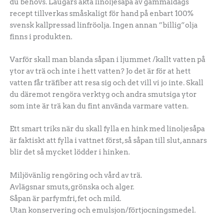
du behövs. Laugars äkta linoljesåpa av gammaldags
recept tillverkas småskaligt för hand på enbart 100%
svensk kallpressad linfröolja. Ingen annan ”billig”olja
finns i produkten.
Varför skall man blanda såpan i ljummet /kallt vatten på
ytor av trä och inte i hett vatten? Jo det är för at hett
vatten får träfiber att resa sig och det vill vi jo inte. Skall
du däremot rengöra verktyg och andra smutsiga ytor
som inte är trä kan du fint använda varmare vatten.
Ett smart triks när du skall fylla en hink med linoljesåpa
är faktiskt att fylla i vattnet först, så såpan till slut, annars
blir det så mycket lödder i hinken.
Miljövänlig rengöring och vård av trä.
Avlägsnar smuts, grönska och alger.
Såpan är parfymfri, fet och mild.
Utan konservering och emulsjon/förtjocningsmedel.