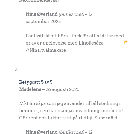
Rekommenderas !
Nina Øverland
(butikschef)
–
12
september 2025
Fantastiskt att höra – tack för att ni delar med
er av er upplevelse med
Linoljesåpa
//Nina, tvålmakare
Betygsatt
5
av 5
Madelene
–
26 augusti 2025
Mkt fin såpa som jag använder till all städning i
hemmet, den har många användningsområden!
Gör rent och luktar rent på riktigt. Supernöjd!
Nina Øverland
(butikschef)
–
12