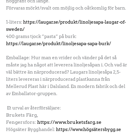
noggrant och länge.
Förvaras mörkt/svalt om möjlig och oåtkomlig för barn.
1-liters:
https://laugar.se/produkt/linoljesapa-laugar-of-
sweden/
400 grams tjock ”pasta” på burk:
https://laugar.se/produkt/linoljesapa-sapa-burk/
Emballage: Hur man en vrider och vänder på det så
måste jag ha något att leverera linoljesåpan i. Och vad är
väl bättre än närproducerad? Laugars linoljesåpa 2,5-
liters levereras i närproducerad plastkanna från
Mellerud Plast här i Dalsland. En modern fabrik och del
av Emballator-gruppen.
Et urval av återförsäljare:
Brukets Färg,
Fengersfors:
https://www.bruketsfarg.se
Högsäter Bygghandel:
https://www.högsätersbygg.se