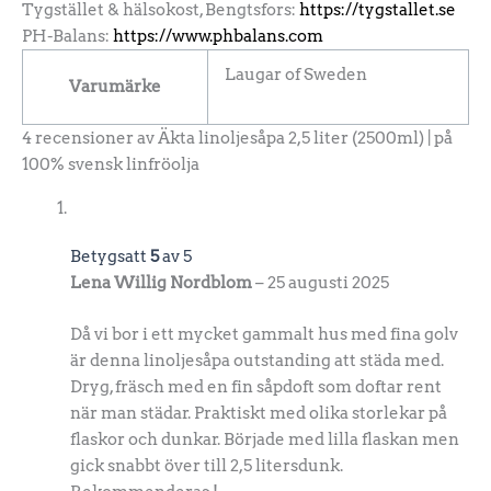
Tygstället & hälsokost, Bengtsfors:
https://tygstallet.se
PH-Balans:
https://www.phbalans.com
Laugar of Sweden
Varumärke
4 recensioner av
Äkta linoljesåpa 2,5 liter (2500ml) | på
100% svensk linfröolja
Betygsatt
5
av 5
Lena Willig Nordblom
–
25 augusti 2025
Då vi bor i ett mycket gammalt hus med fina golv
är denna linoljesåpa outstanding att städa med.
Dryg, fräsch med en fin såpdoft som doftar rent
när man städar. Praktiskt med olika storlekar på
flaskor och dunkar. Började med lilla flaskan men
gick snabbt över till 2,5 litersdunk.